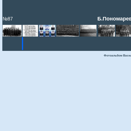
Б.Пономарев 
№87
Фотоальбом Васи