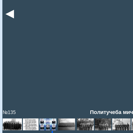
◄
Политучеба мичм
№135