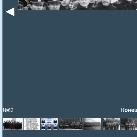
◄
Конец
№62