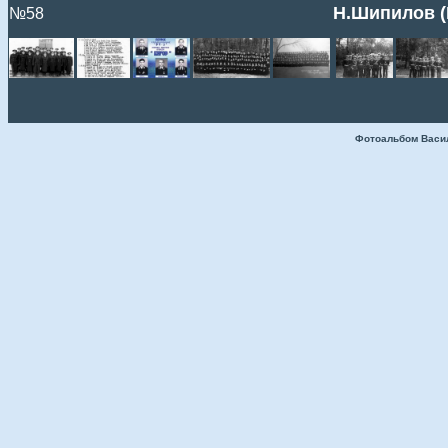
Н.Шипилов (К
№58
Фотоальбом Васи