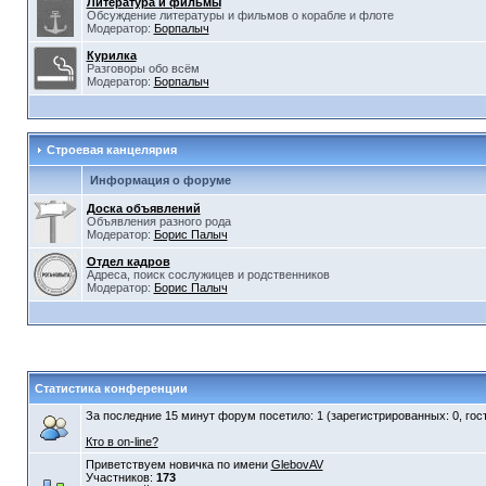
Литература и фильмы
Обсуждение литературы и фильмов о корабле и флоте
Модератор:
Борпалыч
Курилка
Разговоры обо всём
Модератор:
Борпалыч
Строевая канцелярия
Информация о форуме
Доска объявлений
Объявления разного рода
Модератор:
Борис Палыч
Отдел кадров
Адреса, поиск сослужицев и родственников
Модератор:
Борис Палыч
Статистика конференции
За последние 15 минут форум посетило: 1 (зарегистрированных: 0, гост
Кто в on-line?
Приветствуем новичка по имени
GlebovAV
Участников:
173