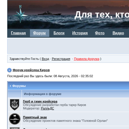
Для тех, кт
Главная
Форум
Блоги
История
Фото
Видео
Здравствуйте Гость (
Вход
·
Регистрация
·
Правила форума
)
Форум крейсера Киров
Последний раз Вы здесь были: 08 Августа, 2026 - 02:35:02
Форумы
Информация о форуме
Герб и гимн крейсера
Обсуждение разработки герба таркр Киров
Модератор:
РалльДС
Памятный знак
Обсуждение проектов памятного знака "Головной Орлан"