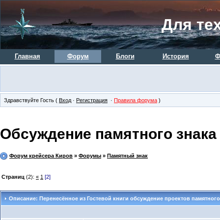
Для тех
Главная
Форум
Блоги
История
Ф
Здравствуйте Гость (
Вход
·
Регистрация
·
Правила форума
)
Обсуждение памятного знака
Форум крейсера Киров
»
Форумы
»
Памятный знак
Страниц
(2):
«
1
[2]
Описание: Перенесённое из Гостевой книги обсуждение проектов памятного