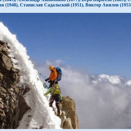
я (1948), Станислав Садальский (1951), Виктор Авилов (1953