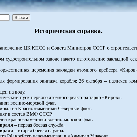
Историческая справка.
ановление ЦК КПСС и Совета Министров СССР о строительств
м судостроительном заводе начато изготовление закладной се
торжественная церемония закладки атомного крейсера «Киров»
я формирования экипажа корабля; 26 октября – назначен ком
щен на воду.
зический пуск первого атомного реактора таркр «Киров».
днят военно-морской флаг.
ибыл на Краснознаменный Северный флот.
инят в состав ВМФ СССР.
чен краснознаменный военно-морской флаг.
евраля
– первая боевая служба.
евраля
– вторая боевая служба.
нта РФ крейсер переименован в «Адмирал Ушаков».