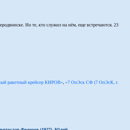
родвинске. Но те, кто служил на нём, еще встречаются. 23
ный ракетный крейсер КИРОВ»
,
«7 ОпЭск СФ (7 ОпЭсК, г.
 Святослав Федоров (1927), Юлий