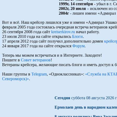
1999г, 14 сентября
- убыл в г. 
2002г, 20 июля
– исключен из 
2004г
- лишен имени «Адмирал 
Вот и всё. Наш крейсер лишился уже и имени «Адмирал Ушаков»
февраля 2005 года состоялась очередная встреча ветеранов крей
26 сентября 2008 года сайт
kreiserkirov.ru
начал работу.
23 июля 2010 года на сайте открылись
Блоги
.
17 апреля 2012 года сайт получил дополнительно домен
крейсе
24 января 2017 года на сайте открылся
Форум
.
Теперь мы можем встречаться и в Интернете. Заходите!
Пишите в
Совет ветеранов
!
Ветераны крейсера, желающие писать блоги и иметь доступ к 
Наши группы в
Telegram
, «Одноклассниках»:
«Служба на КТ
Североморск)»
.
Сегодня
суббота 08 августа 2026 
Ермолаев день в народном кале
8 августа родились: Вера Засули