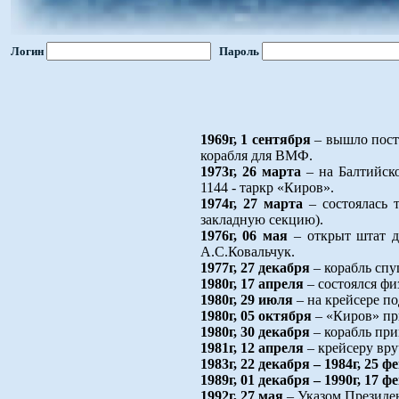
Логин
Пароль
1969г, 1 сентября
– вышло пост
корабля для ВМФ.
1973г, 26 марта
– на Балтийско
1144 - таркр «Киров».
1974г, 27 марта
– состоялась 
закладную секцию).
1976г, 06 мая
– открыт штат дл
А.С.Ковальчук.
1977г, 27 декабря
– корабль спу
1980г, 17 апреля
– состоялся фи
1980г, 29 июля
– на крейсере по
1980г, 05 октября
– «Киров» пр
1980г, 30 декабря
– корабль пр
1981г, 12 апреля
– крейсеру вру
1983г, 22 декабря – 1984г, 25 ф
1989г, 01 декабря – 1990г, 17 ф
1992г, 27 мая
– Указом Президе