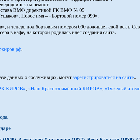
Северодвинск на ремонт.
состава ВМФ директивой ГК ВМФ № 05.
Ушаков». Новое имя – «Бортовой номер 090».
, и теперь под бортовым номером 090 доживает свой век в Севе
сера в кафе, на которой родилась идея создания сайта.
ркиров.рф
.
базе данных о сослуживцах, могут
зарегистрироваться на сайте
..
АРК КИРОВ»
,
«Наш Краснознамённый КИРОВ»
,
«Тяжелый атом
года
.
ндаре
ч (1849), Александр Ханжонков (1877), Вера Каралли (1889),