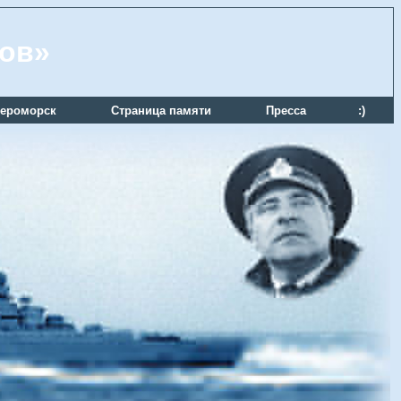
ров»
ероморск
Страница памяти
Пресса
:)