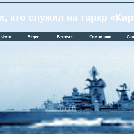
х, кто служил на таркр «Ки
Фото
Видео
Встречи
Символика
Сев