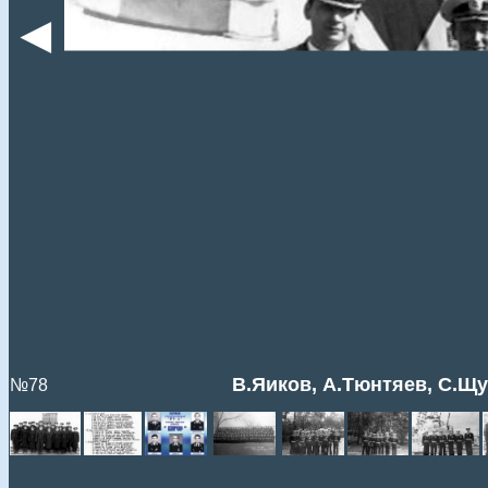
◄
В.Яиков, А.Тюнтяев, С.Щук
№78