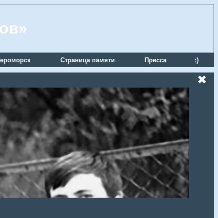
ров»
ероморск
Страница памяти
Пресса
:)
✖