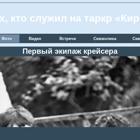
х, кто служил на таркр «Ки
Фото
Видео
Встречи
Символика
Сев
Первый экипаж крейсера