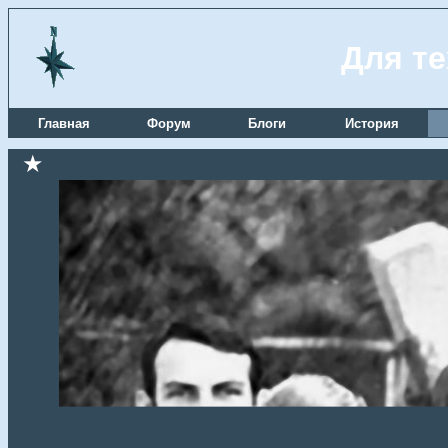
Для те
Главная
Форум
Блоги
История
★