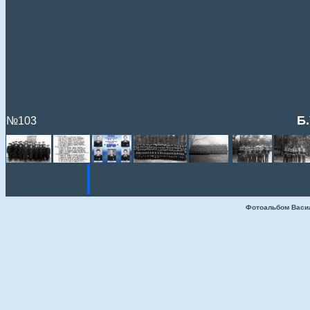
Б
№103
Фотоальбом Васи