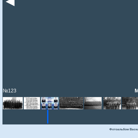
◄
М
№123
Фотоальбом Васи