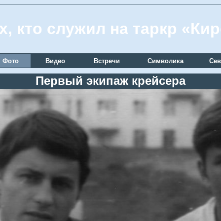
х, кто служил на таркр «Ки
Фото
Видео
Встречи
Символика
Сев
Первый экипаж крейсера