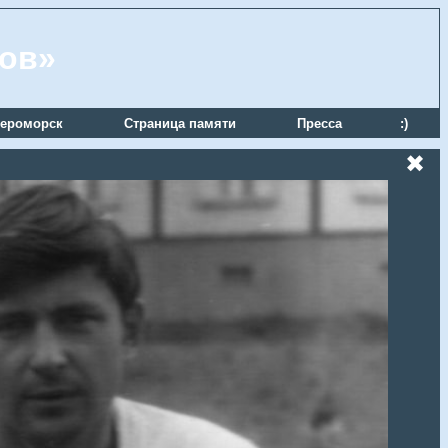
ров»
ероморск
Страница памяти
Пресса
:)
✖