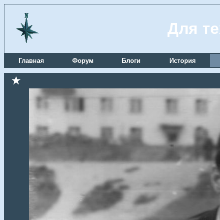
Для те
Главная
Форум
Блоги
История
★