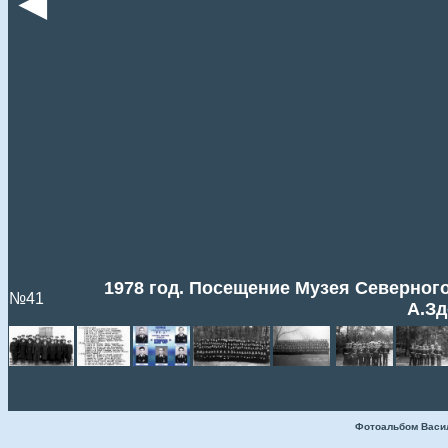
◄
1978 год. Посещение Музея Северного
№41
А.Зд
Фотоальбом Васи