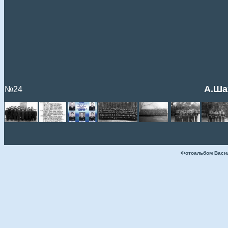
А.Шах
№24
Фотоальбом Васи