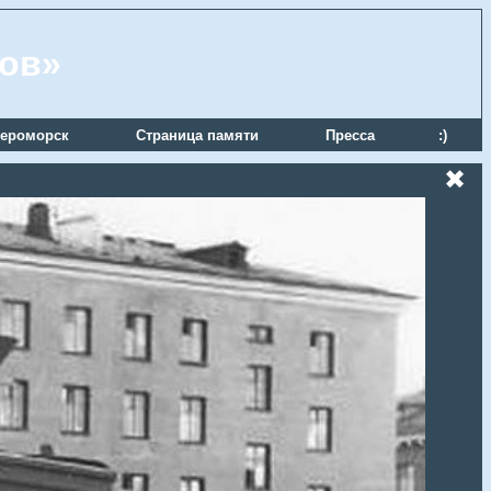
ров»
ероморск
Страница памяти
Пресса
:)
✖