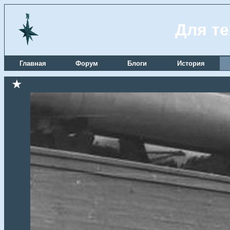
Для те
Главная
Форум
Блоги
История
★