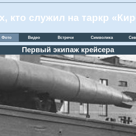
х, кто служил на таркр «Ки
Фото
Видео
Встречи
Символика
Сев
Первый экипаж крейсера