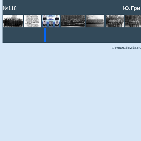
Ю.Гри
№118
Фотоальбом Васи