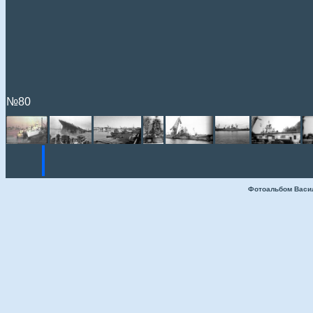
№80
Фотоальбом Васи