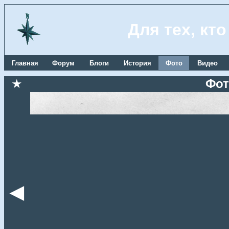
Для тех, кт
Главная
Форум
Блоги
История
Фото
Видео
★
Фот
◄