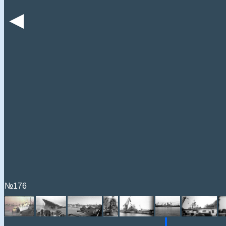
◄
№176