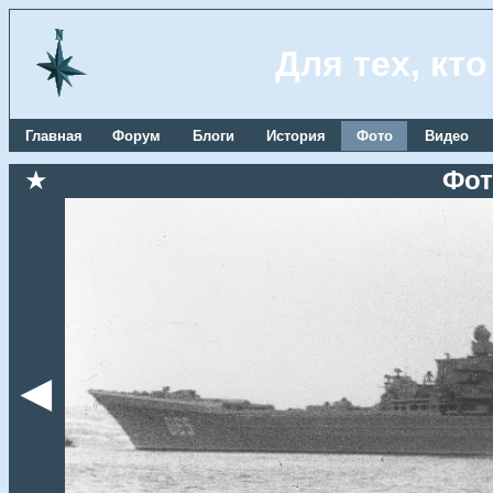
Для тех, кт
Главная
Форум
Блоги
История
Фото
Видео
★
Фот
◄