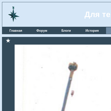
Для те
Главная
Форум
Блоги
История
★