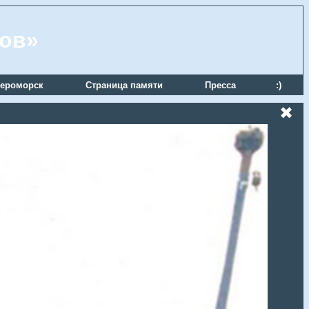
ров»
ероморск
Страница памяти
Пресса
:)
✖