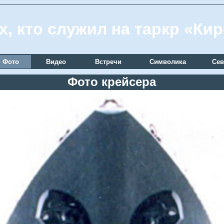
х, кто служил на таркр «Ки
Фото
Видео
Встречи
Символика
Сев
Фото крейсера