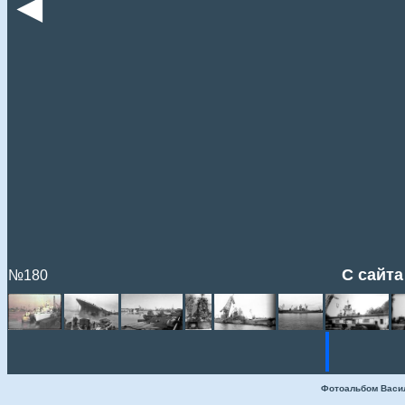
◄
С сайта
№180
Фотоальбом Васи