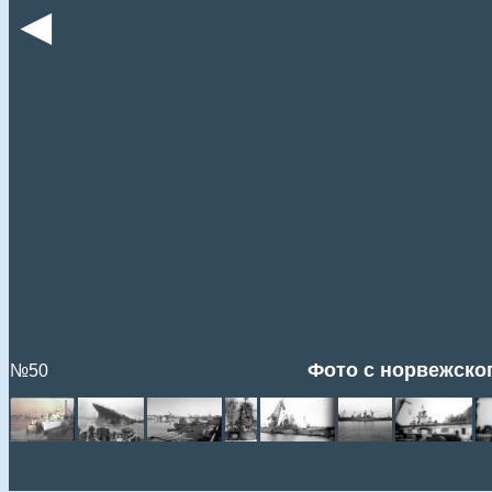
◄
Фото с норвежског
№50