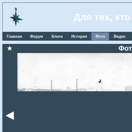
Для тех, кт
Главная
Форум
Блоги
История
Фото
Видео
★
Фот
◄