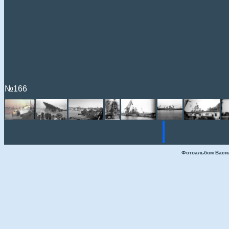
№166
Фотоальбом Васи