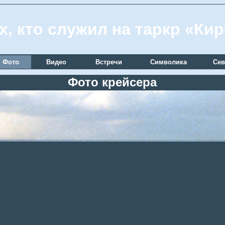
х, кто служил на таркр «Ки
Фото
Видео
Встречи
Символика
Сев
Фото крейсера