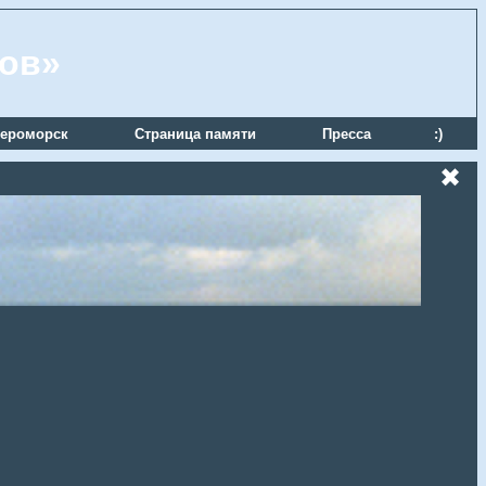
ров»
ероморск
Страница памяти
Пресса
:)
✖