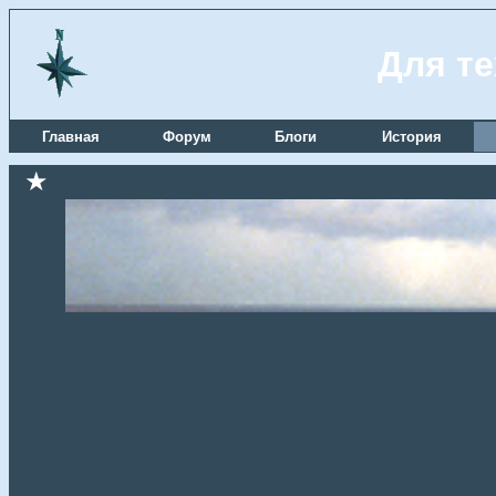
Для те
Главная
Форум
Блоги
История
★