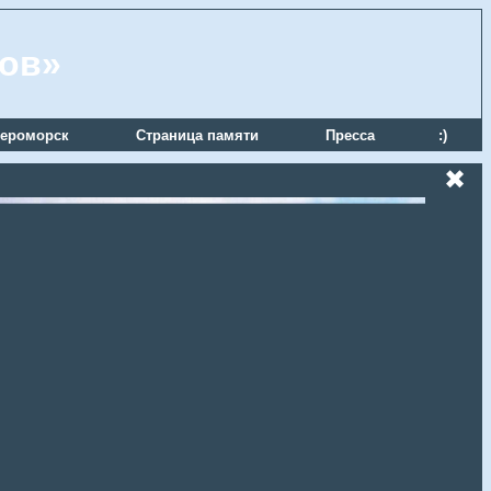
ров»
ероморск
Страница памяти
Пресса
:)
✖