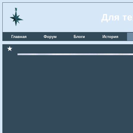
Для те
Главная
Форум
Блоги
История
★