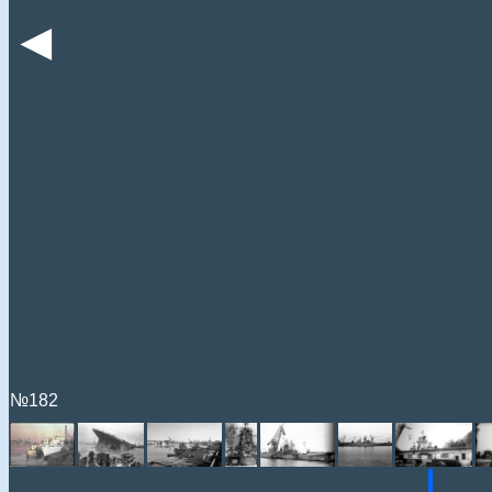
◄
№182