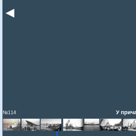
◄
У прич
№114