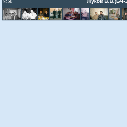
Жуков В.В.(БЧ-3
№58