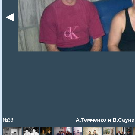
◄
А.Темченко и В.Саун
№38