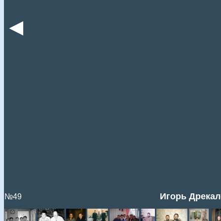
◄
Игорь Дрекало
№49