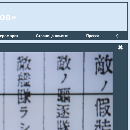
ров»
ероморск
Страница памяти
Пресса
:)
✖