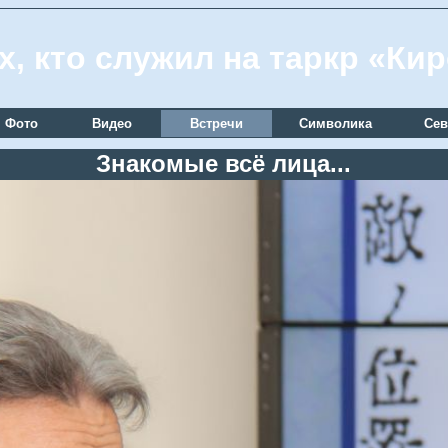
х, кто служил на таркр «Ки
Фото
Видео
Встречи
Символика
Сев
Знакомые всё лица...