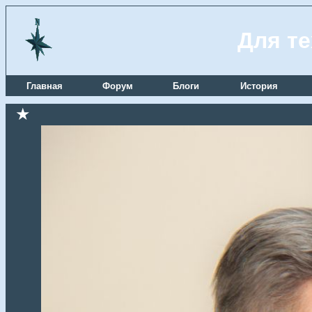
Для те
Главная
Форум
Блоги
История
★