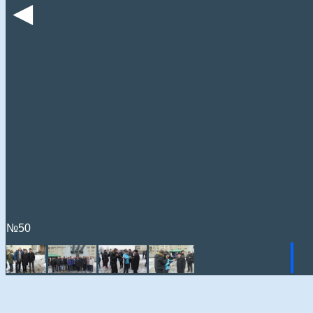
◄
№50