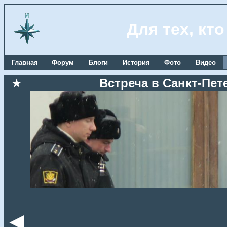
Для тех, кт
Главная
Форум
Блоги
История
Фото
Видео
★
Встреча в Санкт-Пете
◄