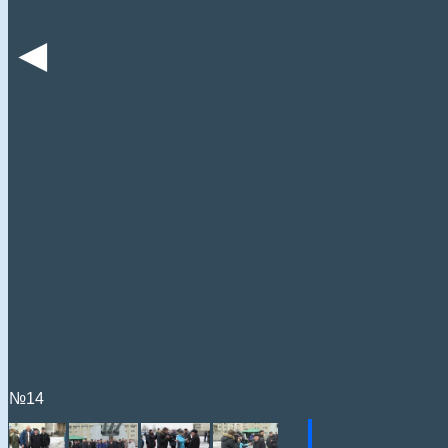
◄
№14