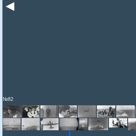
◄
№82