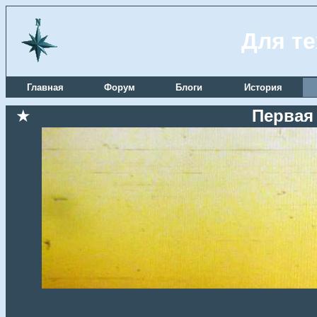
Для те
Главная
Форум
Блоги
История
★
Первая 