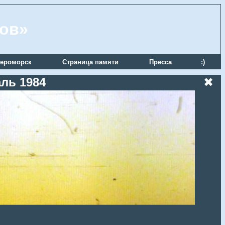
ров»
ероморск
Страница памяти
Пресса
:)
аль 1984
✖