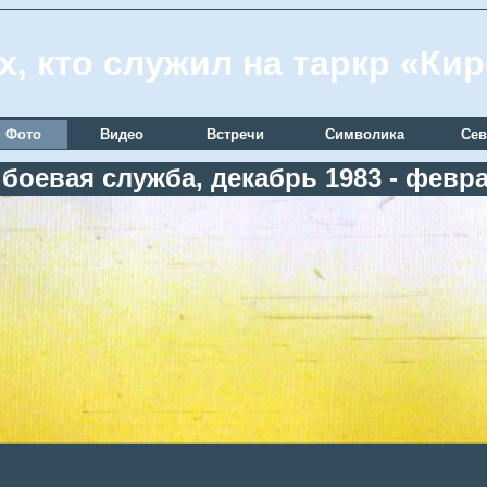
х, кто служил на таркр «Ки
Фото
Видео
Встречи
Символика
Сев
боевая служба, декабрь 1983 - февр