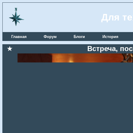
Для те
Главная
Форум
Блоги
История
★
Встреча, по