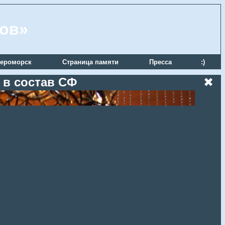
ров»
ероморск
Страница памяти
Пресса
:)
 в состав СФ
✖