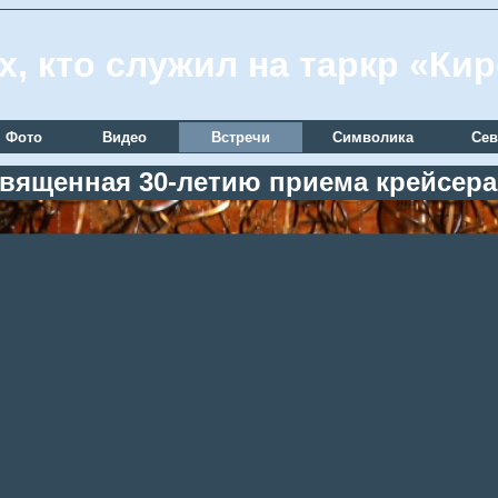
х, кто служил на таркр «Ки
Фото
Видео
Встречи
Символика
Сев
священная 30-летию приема крейсера