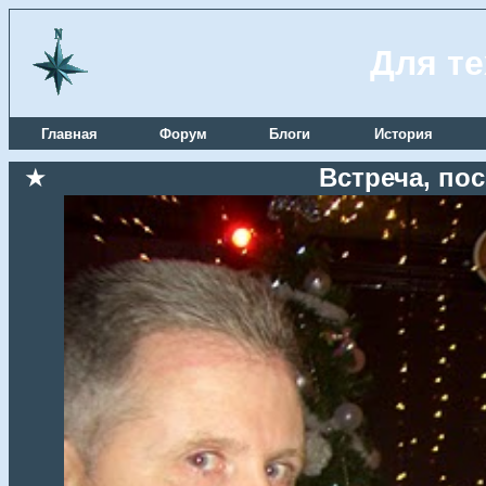
Для те
Главная
Форум
Блоги
История
★
Встреча, по