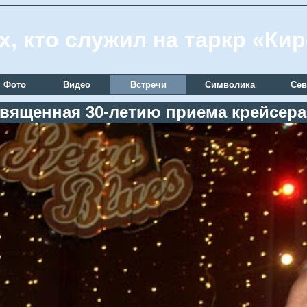
х, кто служил на таркр «Ки
Фото
Видео
Встречи
Символика
Сев
священная 30-летию приема крейсера