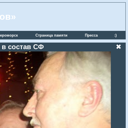
ров»
ероморск
Страница памяти
Пресса
:)
 в состав СФ
✖