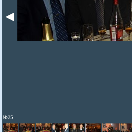
◄
№25