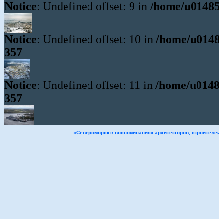
Notice
: Undefined offset: 9 in
/home/u01485
Notice
: Undefined offset: 10 in
/home/u0148
357
Notice
: Undefined offset: 11 in
/home/u0148
357
«Североморск в воспоминаниях архитекторов, строителе