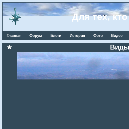
Для тех, кт
Главная
Форум
Блоги
История
Фото
Видео
★
Виды