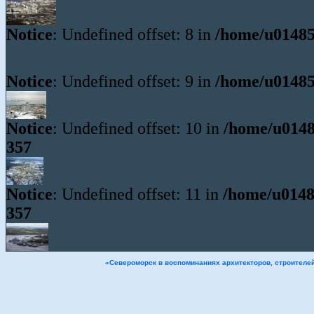
Notice
: Undefined offset: 8 in
/home/u01485
Notice
: Undefined offset: 9 in
/home/u01485
Notice
: Undefined offset: 10 in
/home/u0148
357
Notice
: Undefined offset: 11 in
/home/u0148
357
«Североморск в воспоминаниях архитекторов, строителе