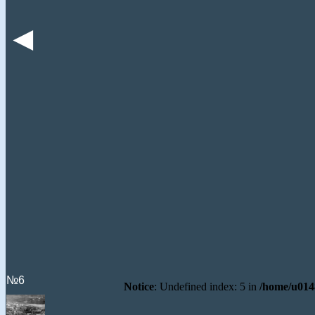
◄
№6
Notice
: Undefined index: 5 in
/home/u0148