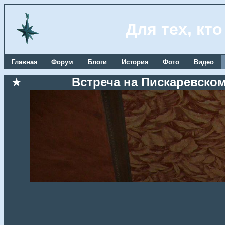
Для тех, кт
Главная
Форум
Блоги
История
Фото
Видео
★
Встреча на Пискаревском