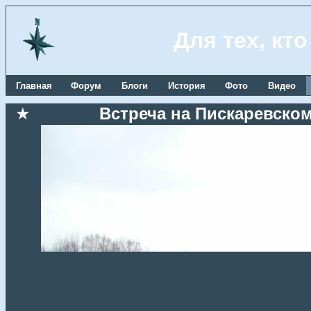
Для тех, кт
Главная
Форум
Блоги
История
Фото
Видео
★
Встреча на Пискаревском