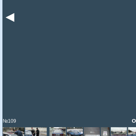
◄
О
№109