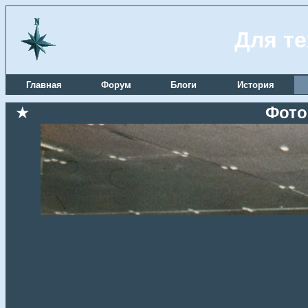
Для те
Главная
Форум
Блоги
История
★
Фото