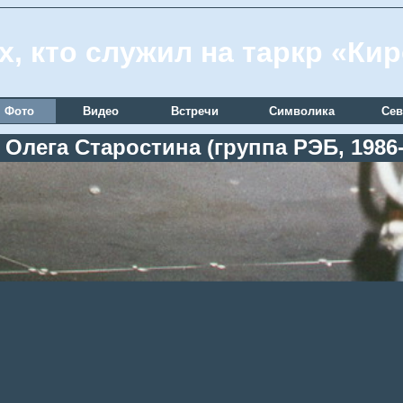
х, кто служил на таркр «Ки
Фото
Видео
Встречи
Символика
Сев
 Олега Старостина (группа РЭБ, 1986-