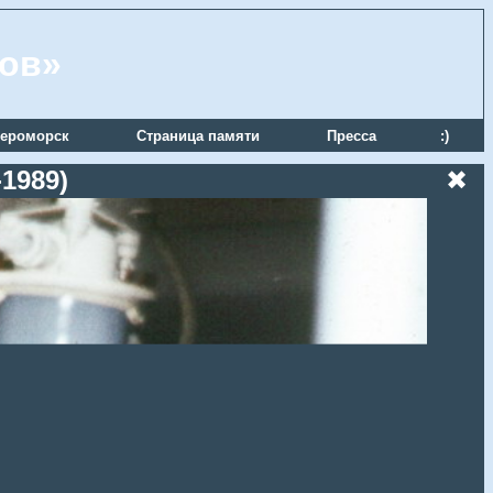
ров»
ероморск
Страница памяти
Пресса
:)
1989)
✖