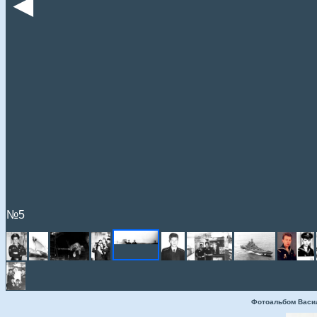
◄
№5
Фотоальбом Васи