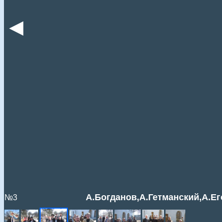
◄
А.Богданов,А.Гетманский,А.Е
№3