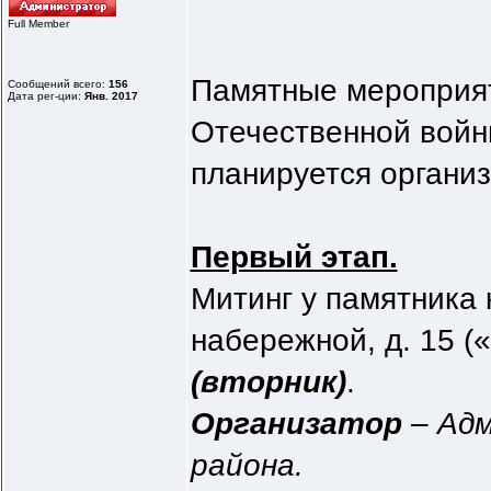
Full Member
Памятные мероприят
Сообщений всего:
156
Дата рег-ции:
Янв. 2017
Отечественной войн
планируется организ
Первый этап.
Митинг у памятника
набережной, д. 15 (
(вторник)
.
Организатор
– Адм
района.