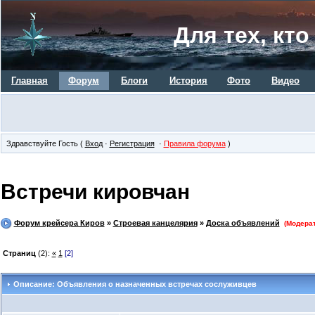
Для тех, кт
Главная
Форум
Блоги
История
Фото
Видео
Здравствуйте Гость (
Вход
·
Регистрация
·
Правила форума
)
Встречи кировчан
Форум крейсера Киров
»
Строевая канцелярия
»
Доска объявлений
(Модера
Страниц
(2):
«
1
[2]
Описание: Объявления о назначенных встречах сослуживцев