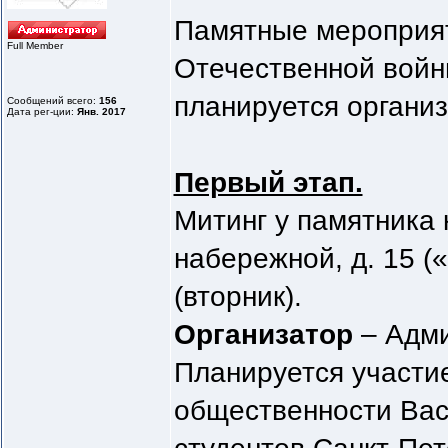
Памятные мероприят
Full Member
Отечественной войн
планируется организ
Сообщений всего:
156
Дата рег-ции:
Янв. 2017
Первый этап.
Митинг у памятника
набережной, д. 15 (
(вторник).
Организатор
– Адми
Планируется участи
общественности Вас