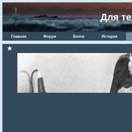
Для те
Главная
Форум
Блоги
История
★