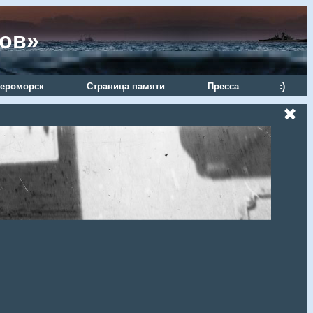
ров»
ероморск
Страница памяти
Пресса
:)
✖